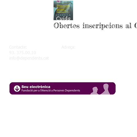
Obertes inscripcions al 
Contacte:
Adreça:
93. 375.00.10
Av. Salvador Allende, 45
info@dependents.cat
08940 Cornellà de Llobregat (Barcelona)