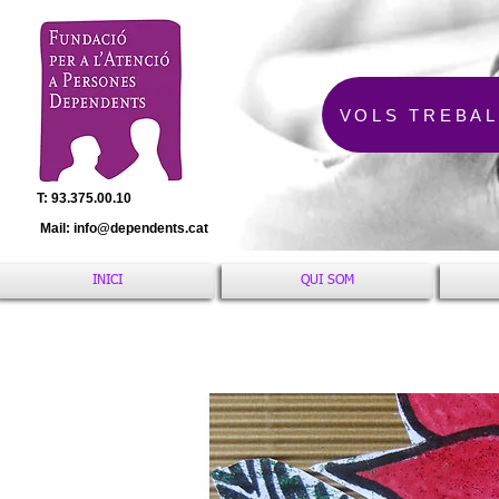
VOLS TREBAL
T: 93.375.00.10
Mail:
info@dependents.cat
INICI
QUI SOM